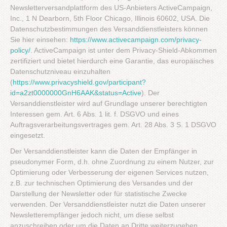
Newsletterversandplattform des US-Anbieters ActiveCampaign,
Inc., 1 N Dearborn, 5th Floor Chicago, Illinois 60602, USA. Die
Datenschutzbestimmungen des Versanddienstleisters können
Sie hier einsehen:
https://www.activecampaign.com/privacy-
policy/
. ActiveCampaign ist unter dem Privacy-Shield-Abkommen
zertifiziert und bietet hierdurch eine Garantie, das europäisches
Datenschutzniveau einzuhalten
(
https://www.privacyshield.gov/participant?
id=a2zt0000000GnH6AAK&status=Active
). Der
Versanddienstleister wird auf Grundlage unserer berechtigten
Interessen gem. Art. 6 Abs. 1 lit. f. DSGVO und eines
Auftragsverarbeitungsvertrages gem. Art. 28 Abs. 3 S. 1 DSGVO
eingesetzt.
Der Versanddienstleister kann die Daten der Empfänger in
pseudonymer Form, d.h. ohne Zuordnung zu einem Nutzer, zur
Optimierung oder Verbesserung der eigenen Services nutzen,
z.B. zur technischen Optimierung des Versandes und der
Darstellung der Newsletter oder für statistische Zwecke
verwenden. Der Versanddienstleister nutzt die Daten unserer
Newsletterempfänger jedoch nicht, um diese selbst
anzuschreiben oder um die Daten an Dritte weiterzugeben.