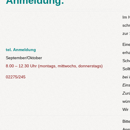
Anmeldung:
Im 
schr
zur
Ein
tel.
Anmeldung
erha
September/Oktober
Sch
8.00 – 12.30 Uhr (montags, mittwochs, donnerstags)
Sol
02275/245
bei 
Ein
Zur
wüns
Wir
Bitt
Anm