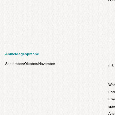
Anmeldegespräche
September/Oktober/November
mit.
Währ
Form
Fra
spi
Ansc