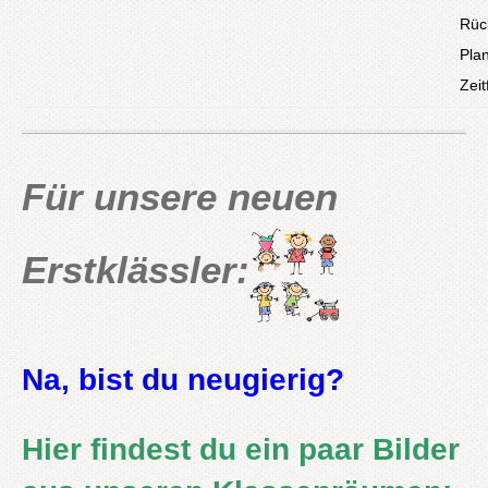
Rück
Plan
Zeit
Für unsere neuen
Erstklässler:
Na, bist du neugierig?
Hier findest du ein paar Bilder