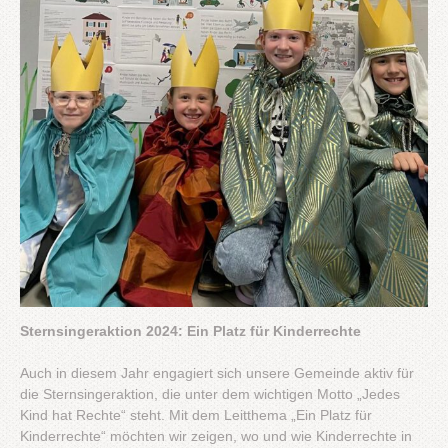
Sternsingeraktion 2024: Ein Platz für Kinderrechte
Auch in diesem Jahr engagiert sich unsere Gemeinde aktiv für
die Sternsingeraktion, die unter dem wichtigen Motto „Jedes
Kind hat Rechte“ steht. Mit dem Leitthema „Ein Platz für
Kinderrechte“ möchten wir zeigen, wo und wie Kinderrechte in